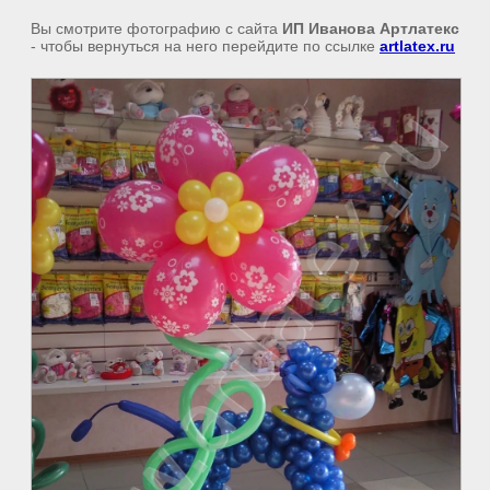
Вы смотрите фотографию с сайта
ИП Иванова Артлатекс
- чтобы вернуться на него перейдите по ссылке
artlatex.ru