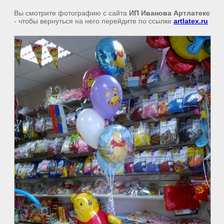
Вы смотрите фотографию с сайта
ИП Иванова Артлатекс
- чтобы вернуться на него перейдите по ссылке
artlatex.ru