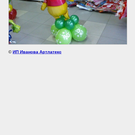
©
ИП Иванова Артлатекс