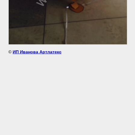
©
ИП Иванова Артлатекс