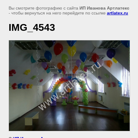
Вы смотрите фотографию с сайта
ИП Иванова Артлатекс
- чтобы вернуться на него перейдите по ссылке
artlatex.ru
IMG_4543