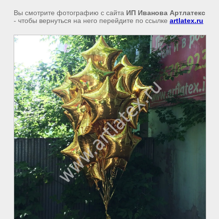
Вы смотрите фотографию с сайта
ИП Иванова Артлатекс
- чтобы вернуться на него перейдите по ссылке
artlatex.ru