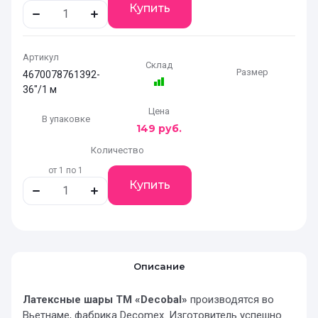
Купить
Артикул
Склад
Размер
4670078761392-
36"/1 м
Цена
В упаковке
149
руб.
Количество
от 1 по 1
Купить
Описание
Латексные шары ТМ «Decobal»
производятся во
Вьетнаме, фабрика Decomex. Изготовитель успешно