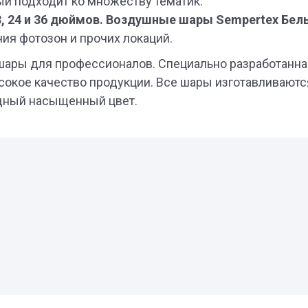
ый подходит ко множеству тематик.
 18, 24 и 36 дюймов. Воздушные шары Sempertex
Бел
ния фотозон и прочих локаций.
шары для профессионалов. Специально разработанн
окое качество продукции. Все шары изготавливаются 
одный насыщенный цвет.