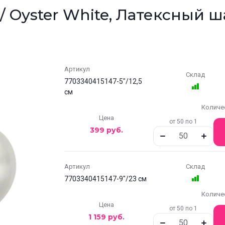
 Oyster White, Латексный ш
Артикул
Склад
7703340415147-5"/12,5
см
Количе
Цена
от 50 по 1
399
руб.
Артикул
Склад
7703340415147-9"/23 см
Количе
Цена
от 50 по 1
1 159
руб.