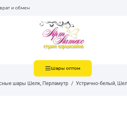
врат и обмен
Шары оптом
сные шары Шелк, Перламутр
/
Устрично-белый, Шелк