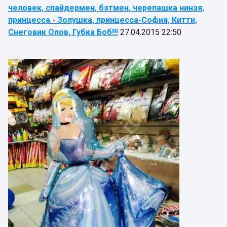
человек, спайдермен, бэтмен, черепашка нинзя,
принцесса - Золушка, принцесса-София, Китти,
Снеговик Олов, Губка Боб!!!
27.04.2015 22:50